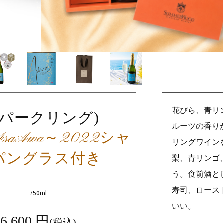
花びら、青リ
スパークリング)
ルーツの香り
saAwa～2022シャ
リングワイン
パングラス付き
梨、青リンゴ
う。食前酒と
寿司、ロース
750ml
いい。
6,600
円
(税込)