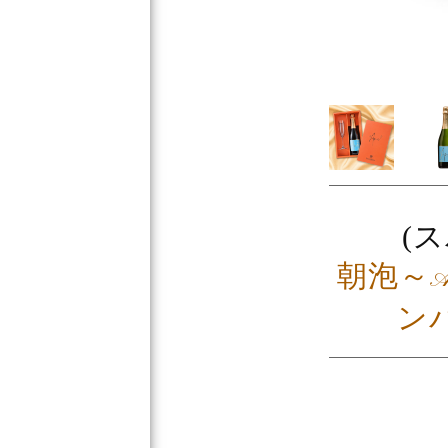
(
朝泡～A
ン