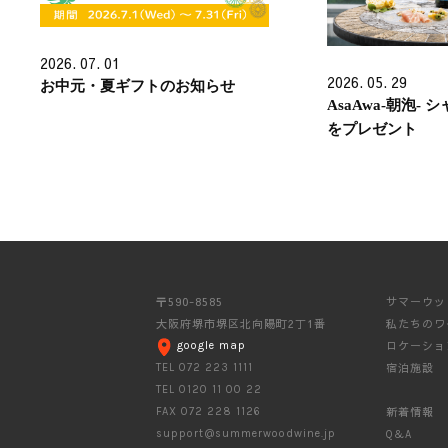
2026. 07. 01
2026. 05. 29
お中元・夏ギフトのお知らせ
AsaAwa-朝泡-
をプレゼント
〒590-8585
サマーウッ
大阪府堺市堺区北向陽町2丁1番
私たちのワ
ロケーショ
google map
宿泊施設
TEL 072 223 1111
TEL 0120 11 00 22
新着情報
FAX 072 228 1126
support@summerwoodwine.jp
Q&A